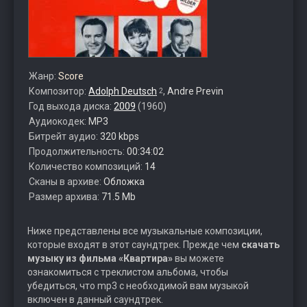
Жанр:
Score
Композитор:
Adolph Deutsch
,
Andre Previn
2
Год выхода диска:
2009
(1960)
Аудиокодек:
MP3
Битрейт аудио:
320 kbps
Продолжительность:
00:34:02
Количество композиций:
14
Сканы в архиве:
Обложка
Размер архива:
71.5 Mb
Ниже представлены все музыкальные композиции,
которые входят в этот саундтрек. Прежде чем
скачать
музыку из фильма «Квартира»
вы можете
ознакомиться с треклистом альбома, чтобы
убедиться, что mp3 с необходимой вам музыкой
включен в данный саундтрек.