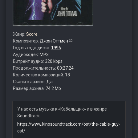
Жанр:
Score
Композитор:
Джон Оттмен
32
Год выхода диска:
1996
Аудиокодек:
MP3
Битрейт аудио:
320 kbps
Продолжительность:
00:27:24
Количество композиций:
18
Сканы в архиве:
Да
Размер архива:
74.2 Mb
У нас есть музыка к «Кабельщик» и в жанре
Soundtrack:
https://www.kinosoundtrack.com/ost/the-cable-guy-
ost/