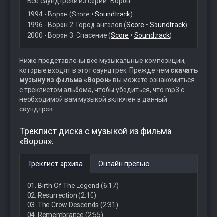
Все саундтреки из серии "Ворон":
1994 - Ворон (Score •
Soundtrack
)
1996 - Ворон 2: Город ангелов (
Score
•
Soundtrack
)
2000 - Ворон 3: Спасение (
Score
•
Soundtrack
)
Ниже представлены все музыкальные композиции,
которые входят в этот саундтрек. Прежде чем
скачать
музыку из фильма «Ворон»
вы можете ознакомиться
с треклистом альбома, чтобы убедиться, что mp3 с
необходимой вам музыкой включен в данный
саундтрек.
Треклист диска с музыкой из фильма
«Ворон»:
Треклист архива
Онлайн превью
01. Birth Of The Legend (6:17)
02. Resurrection (2:10)
03. The Crow Descends (2:31)
04. Remembrance (2:55)