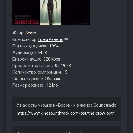
Жанр:
Score
Композитор:
Грэм Ревелл
30
Год выхода диска:
1994
Аудиокодек:
MP3
Битрейт аудио:
320 kbps
Продолжительность:
00:49:23
Количество композиций:
15
Сканы в архиве:
Обложка
Размер архива:
112 Mb
У нас есть музыка к «Ворон» и в жанре Soundtrack:
https://www.kinosoundtrack.com/ost/the-crow-ost/