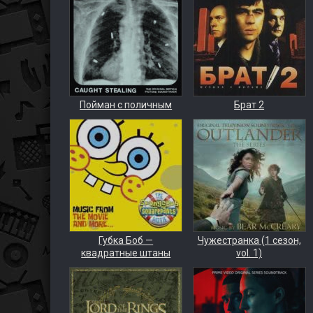
Пойман с поличным
Брат 2
Губка Боб —
Чужестранка (1 сезон,
квадратные штаны
vol. 1)