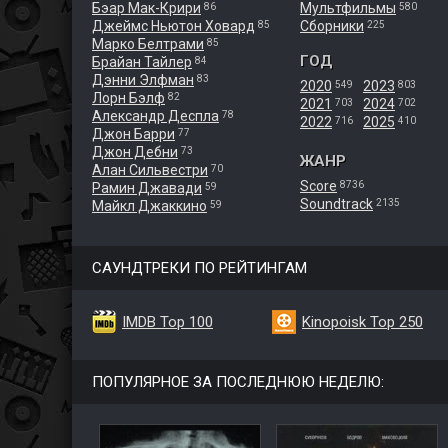
Бэар Мак-Крири
Мультфильмы
86
580
Джеймс Ньютон Ховард
Сборники
85
225
Марко Белтрами
85
ГОД
Брайан Тайлер
84
Дэнни Элфман
83
2020
2023
549
803
Лорн Бэлф
82
2021
2024
703
702
Александр Деспла
78
2022
2025
716
410
Джон Барри
77
Джон Дебни
73
ЖАНР
Алан Сильвестри
70
Score
8736
Рамин Джавади
59
Soundtrack
2135
Майкл Джаккино
59
САУНДТРЕКИ ПО РЕЙТИНГАМ
IMDB Top 100
Kinopoisk Top 250
ПОПУЛЯРНОЕ ЗА ПОСЛЕДНЮЮ НЕДЕЛЮ: