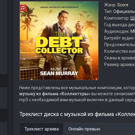
Жанр:
Score
Тип:
Официальн
Композитор:
Ш
Год выхода ди
Аудиокодек:
M
Битрейт аудио
Продолжитель
Количество ко
Сканы в архиве
Размер архива
Ниже представлены все музыкальные композиции, котор
музыку из фильма «Коллекторы»
вы можете ознакомить
mp3 с необходимой вам музыкой включен в данный саун
Треклист диска с музыкой из фильма «Колле
Треклист архива
Онлайн превью