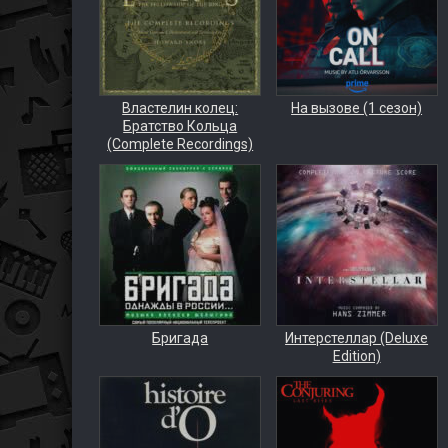
Властелин колец:
На вызове (1 сезон)
Братство Кольца
(Complete Recordings)
Бригада
Интерстеллар (Deluxe
Edition)