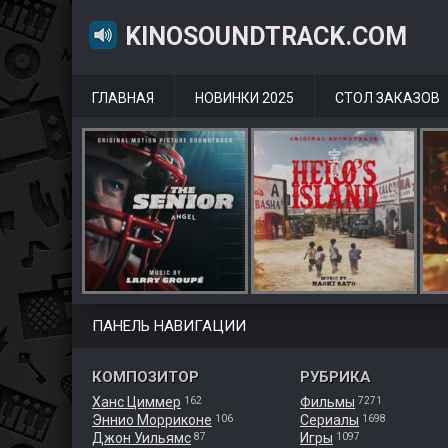
KINOSOUNDTRACK.COM
ГЛАВНАЯ
НОВИНКИ 2025
СТОЛ ЗАКАЗОВ
ПАНЕЛЬ НАВИГАЦИИ
КОМПОЗИТОР
РУБРИКА
Ханс Циммер
Фильмы
162
7271
Эннио Морриконе
Сериалы
106
1698
Джон Уильямс
Игры
87
1097