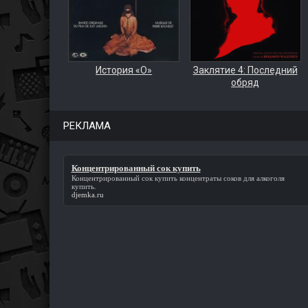
История «О»
Заклятие 4: Последний
обряд
РЕКЛАМА
Концентрированный сок купить
Концентрированный сок купить
концентраты соков для алкоголя
купить.
djemka.ru