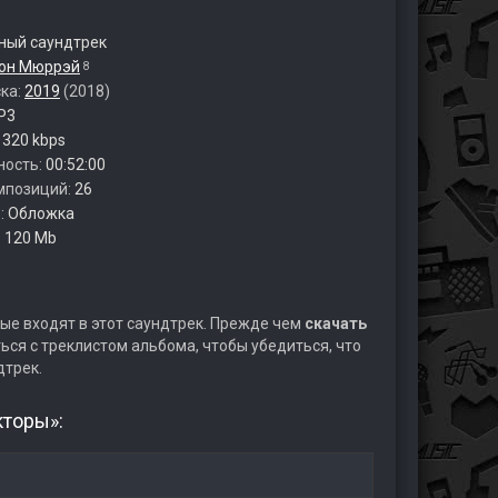
ый саундтрек
он Мюррэй
8
ска:
2019
(2018)
P3
:
320 kbps
ность:
00:52:00
мпозиций:
26
:
Обложка
:
120 Mb
ые входят в этот саундтрек. Прежде чем
скачать
ся с треклистом альбома, чтобы убедиться, что
дтрек.
кторы»: