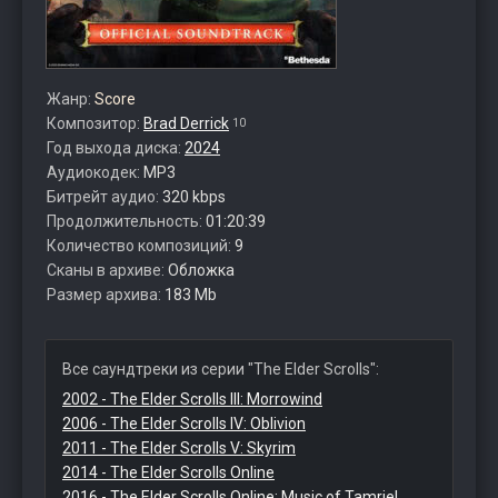
Жанр:
Score
Композитор:
Brad Derrick
10
Год выхода диска:
2024
Аудиокодек:
MP3
Битрейт аудио:
320 kbps
Продолжительность:
01:20:39
Количество композиций:
9
Сканы в архиве:
Обложка
Размер архива:
183 Mb
Все саундтреки из серии "The Elder Scrolls":
2002 - The Elder Scrolls III: Morrowind
2006 - The Elder Scrolls IV: Oblivion
2011 - The Elder Scrolls V: Skyrim
2014 - The Elder Scrolls Online
2016 - The Elder Scrolls Online: Music of Tamriel