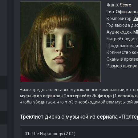
Жанр:
Score
Тип:
Официальн
Композитор:
Vi
Год выхода ди
Аудиокодек:
M
Битрейт аудио
Продолжитель
Количество ко
Сканы в архиве
Размер архива
Ниже представлены все музыкальные композиции, котор
музыку из сериала «Полтергейст Энфилда (1 сезон)»
в
чтобы убедиться, что mp3 с необходимой вам музыкой в
Треклист диска с музыкой из сериала «Полтер
01. The Happenings (2:04)