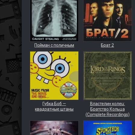
Пойман с поличным
Брат 2
Губка Боб —
Властелин колец:
квадратные штаны
Братство Кольца
(Complete Recordings)