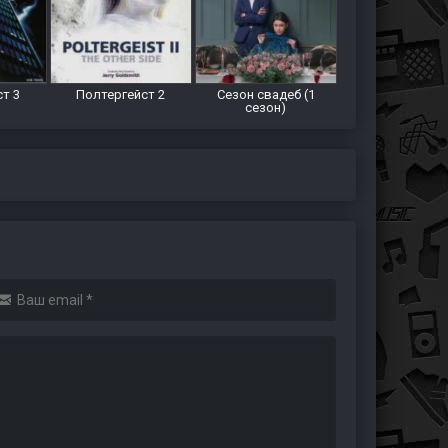
т 3
Полтергейст 2
Сезон свадеб (1
сезон)