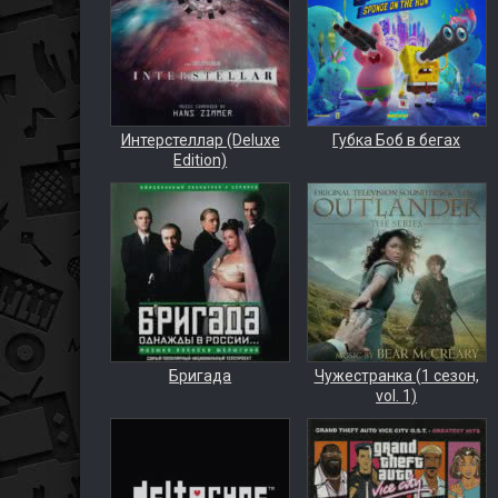
Интерстеллар (Deluxe
Губка Боб в бегах
Edition)
Бригада
Чужестранка (1 сезон,
vol. 1)