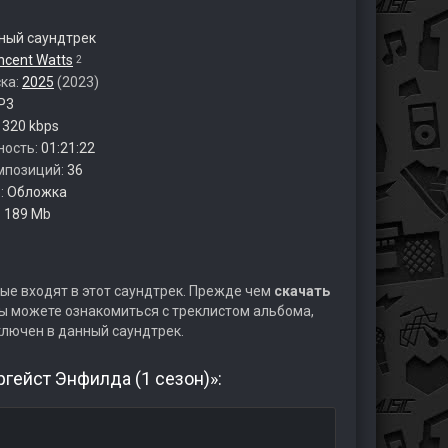
ый саундтрек
ncent Watts
2
ска:
2025
(2023)
P3
:
320 kbps
ность:
01:21:22
мпозиций:
36
:
Обложка
:
189 Mb
ые входят в этот саундтрек. Прежде чем
скачать
ы можете ознакомиться с треклистом альбома,
ключен в данный саундтрек.
гейст Энфилда (1 сезон)»: