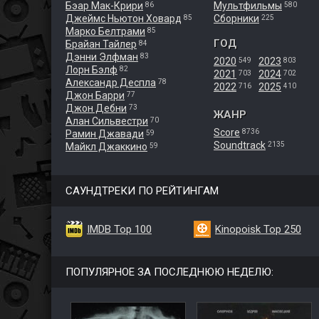
Бэар Мак-Крири
Мультфильмы
86
580
Джеймс Ньютон Ховард
Сборники
85
225
Марко Белтрами
85
ГОД
Брайан Тайлер
84
Дэнни Элфман
83
2020
2023
549
803
Лорн Бэлф
82
2021
2024
703
702
Александр Деспла
78
2022
2025
716
410
Джон Барри
77
Джон Дебни
73
ЖАНР
Алан Сильвестри
70
Score
8736
Рамин Джавади
59
Soundtrack
2135
Майкл Джаккино
59
САУНДТРЕКИ ПО РЕЙТИНГАМ
IMDB Top 100
Kinopoisk Top 250
ПОПУЛЯРНОЕ ЗА ПОСЛЕДНЮЮ НЕДЕЛЮ: