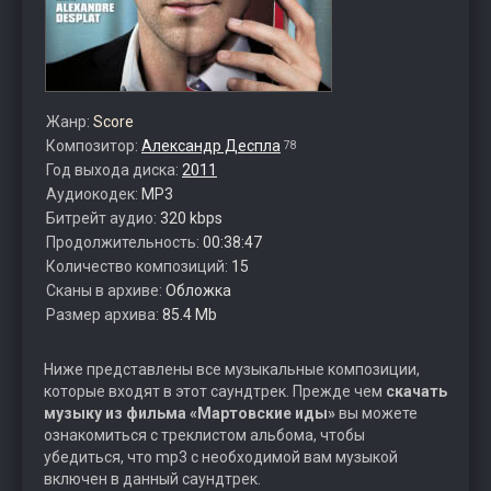
Жанр:
Score
Композитор:
Александр Деспла
78
Год выхода диска:
2011
Аудиокодек:
MP3
Битрейт аудио:
320 kbps
Продолжительность:
00:38:47
Количество композиций:
15
Сканы в архиве:
Обложка
Размер архива:
85.4 Mb
Ниже представлены все музыкальные композиции,
которые входят в этот саундтрек. Прежде чем
скачать
музыку из фильма «Мартовские иды»
вы можете
ознакомиться с треклистом альбома, чтобы
убедиться, что mp3 с необходимой вам музыкой
включен в данный саундтрек.