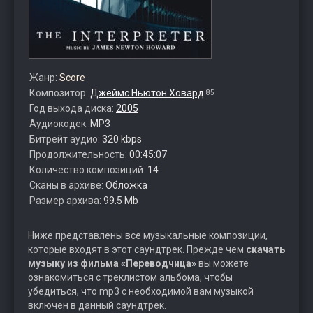
Жанр:
Score
Композитор:
Джеймс Ньютон Ховард
85
Год выхода диска:
2005
Аудиокодек:
MP3
Битрейт аудио:
320 kbps
Продолжительность:
00:45:07
Количество композиций:
14
Сканы в архиве:
Обложка
Размер архива:
99.5 Mb
Ниже представлены все музыкальные композиции,
которые входят в этот саундтрек. Прежде чем
скачать
музыку из фильма «Переводчица»
вы можете
ознакомиться с треклистом альбома, чтобы
убедиться, что mp3 с необходимой вам музыкой
включен в данный саундтрек.