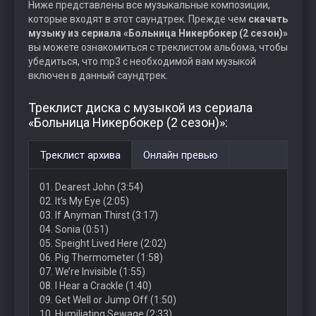
Ниже представлены все музыкальные композиции,
которые входят в этот саундтрек. Прежде чем
скачать
музыку из сериала «Больница Никербокер (2 сезон)»
вы можете ознакомиться с треклистом альбома, чтобы
убедиться, что mp3 с необходимой вам музыкой
включен в данный саундтрек.
Треклист диска с музыкой из сериала
«Больница Никербокер (2 сезон)»:
Треклист архива
Онлайн превью
01. Dearest John (3:54)
02. It’s My Eye (2:05)
03. If Anyman Thirst (3:17)
04. Sonia (0:51)
05. Speight Lived Here (2:02)
06. Pig Thermometer (1:58)
07. We’re Invisible (1:55)
08. I Hear a Crackle (1:40)
09. Get Well or Jump Off (1:50)
10. Humiliating Sewage (2:33)