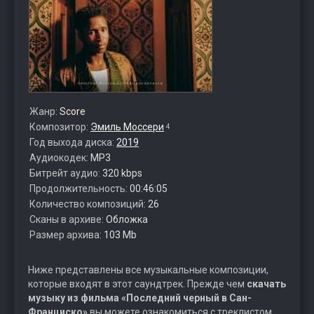
Жанр:
Score
Композитор:
Эмиль Моссери
4
Год выхода диска:
2019
Аудиокодек:
MP3
Битрейт аудио:
320 kbps
Продолжительность:
00:46:05
Количество композиций:
26
Сканы в архиве:
Обложка
Размер архива:
103 Mb
Ниже представлены все музыкальные композиции,
которые входят в этот саундтрек. Прежде чем
скачать
музыку из фильма «Последний черный в Сан-
Франциско»
вы можете ознакомиться с треклистом