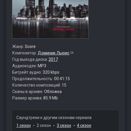
Жанр:
Score
Композитор:
Доминик Льюис
24
Год выхода диска:
2017
Аудиокодек:
MP3
Битрейт аудио:
320 kbps
Продолжительность:
00:41:15
Количество композиций:
15
Сканы в архиве:
Обложка
Размер архива:
85.9 Mb
Саундтреки к другим сезонам сериала
1 сезон
2 сезон
3 сезон
4 сезон