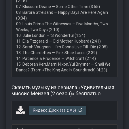
(2:18)
07. Blossom Dearie — Some Other Time (3:55)
08. Barbra Streisand — Happy Days Are Here Again
(3:04)
09. Louis Prima,The Witnesses — Five Months, Two
Weeks, Two Days (2:10)
10. Julie London — ‘S Wonderful (1:34)
11. Ella Fitzgerald — Old Mother Hubbard (2:41)
12. Sarah Vaughan — I’m Gonna Live Till I Die (2:05)
13. The Chordettes — Pink Shoe Laces (2:39)
14. Patience & Prudence — Witchcraft (2:14)
15. Deborah Kerr,Marni Nixon,Yul Brynner — Shall We
Dance? (From «The King And I» Soundtrack) (4:23)
Скачать музыку из сериала «Удивительная
миссис Мейзел (2 сезон)» бесплатно
Яндекс.Диск (
)
99.2 Mb