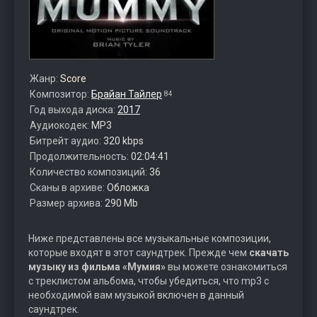
Жанр:
Score
Композитор:
Брайан Тайлер
84
Год выхода диска:
2017
Аудиокодек:
MP3
Битрейт аудио:
320 kbps
Продолжительность:
02:04:41
Количество композиций:
36
Сканы в архиве:
Обложка
Размер архива:
290 Mb
Ниже представлены все музыкальные композиции,
которые входят в этот саундтрек. Прежде чем
скачать
музыку из фильма «Мумия»
вы можете ознакомиться
с треклистом альбома, чтобы убедиться, что mp3 с
необходимой вам музыкой включен в данный
саундтрек.