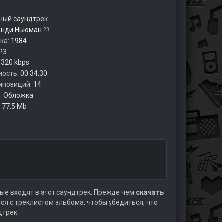
ый саундтрек
энди Ньюман
23
ска:
1984
P3
:
320 kbps
ность:
00:34:30
мпозиций:
14
:
Обложка
:
77.5 Mb
ые входят в этот саундтрек. Прежде чем
скачать
я с треклистом альбома, чтобы убедиться, что
дтрек.