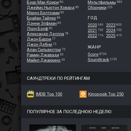
Бэар Мак-Крири
Мультфильмы
86
580
Джеймс Ньютон Ховард
Сборники
85
225
Марко Белтрами
85
ГОД
Брайан Тайлер
84
Дэнни Элфман
83
2020
2023
549
803
Лорн Бэлф
82
2021
2024
703
702
Александр Деспла
78
2022
2025
716
410
Джон Барри
77
Джон Дебни
73
ЖАНР
Алан Сильвестри
70
Score
8736
Рамин Джавади
59
Soundtrack
2135
Майкл Джаккино
59
САУНДТРЕКИ ПО РЕЙТИНГАМ
IMDB Top 100
Kinopoisk Top 250
ПОПУЛЯРНОЕ ЗА ПОСЛЕДНЮЮ НЕДЕЛЮ: