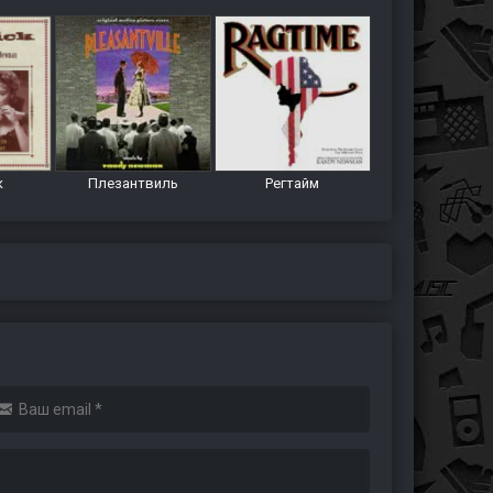
к
Плезантвиль
Регтайм