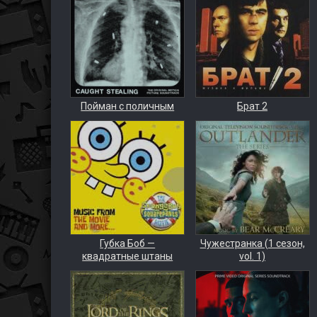
Пойман с поличным
Брат 2
Губка Боб —
Чужестранка (1 сезон,
квадратные штаны
vol. 1)