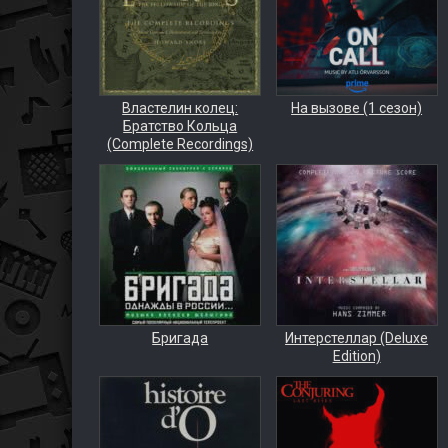
Властелин колец:
На вызове (1 сезон)
Братство Кольца
(Complete Recordings)
Бригада
Интерстеллар (Deluxe
Edition)