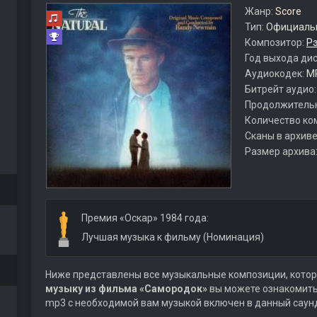
Жанр:
Score
Тип:
Официальн
Композитор:
Р
Год выхода ди
Аудиокодек:
M
Битрейт аудио
Продолжитель
Количество ко
Сканы в архиве
Размер архива
Премия «Оскар» 1984 года:
Лучшая музыка к фильму (Номинация)
Ниже представлены все музыкальные композиции, котор
музыку из фильма «Самородок»
вы можете ознакомитьс
mp3 с необходимой вам музыкой включен в данный саун