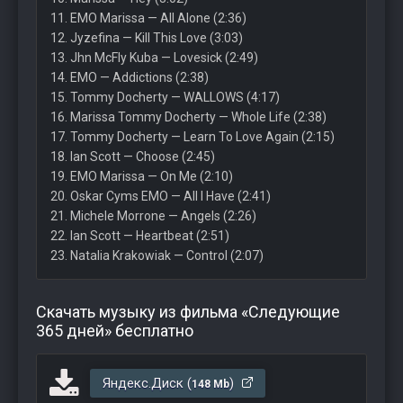
11. EMO Marissa — All Alone (2:36)
12. Jуzefina — Kill This Love (3:03)
13. Jhn McFly Kuba — Lovesick (2:49)
14. EMO — Addictions (2:38)
15. Tommy Docherty — WALLOWS (4:17)
16. Marissa Tommy Docherty — Whole Life (2:38)
17. Tommy Docherty — Learn To Love Again (2:15)
18. Ian Scott — Choose (2:45)
19. EMO Marissa — On Me (2:10)
20. Oskar Cyms EMO — All I Have (2:41)
21. Michele Morrone — Angels (2:26)
22. Ian Scott — Heartbeat (2:51)
23. Natalia Krakowiak — Control (2:07)
Скачать музыку из фильма «Следующие
365 дней» бесплатно
Яндекс.Диск (
)
148 Mb