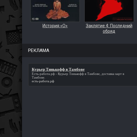
История «О»
Заклятие 4: Последний
обряд
РЕКЛАМА
Курьер Тинькофф в Тамбове
Есть-работа.рф -
Курьер Тинькофф в Тамбове
, доставка карт в
Тамбове.
есть-работа.рф