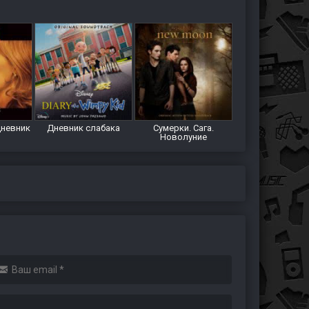
дневник
Дневник слабака
Сумерки. Сага.
Новолуние