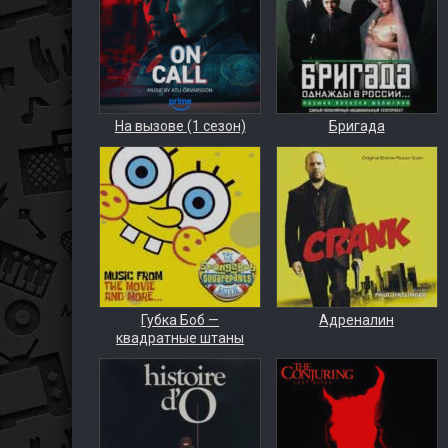
На вызове (1 сезон)
Бригада
Губка Боб —
Адреналин
квадратные штаны