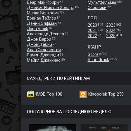
Бэар Мак-Крири
Мультфильмы
86
580
Джеймс Ньютон Ховард
Сборники
85
225
Марко Белтрами
85
ГОД
Брайан Тайлер
84
Дэнни Элфман
83
2020
2023
549
803
Лорн Бэлф
82
2021
2024
703
702
Александр Деспла
78
2022
2025
716
410
Джон Барри
77
Джон Дебни
73
ЖАНР
Алан Сильвестри
70
Score
8736
Рамин Джавади
59
Soundtrack
2135
Майкл Джаккино
59
САУНДТРЕКИ ПО РЕЙТИНГАМ
IMDB Top 100
Kinopoisk Top 250
ПОПУЛЯРНОЕ ЗА ПОСЛЕДНЮЮ НЕДЕЛЮ: