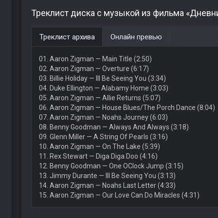
Треклист диска с музыкой из фильма «Дневни
Треклист архива
Онлайн превью
01. Aaron Zigman — Main Title (2:50)
02. Aaron Zigman — Overture (6:17)
03. Billie Holiday — Ill Be Seeing You (3:34)
04. Duke Ellington — Alabamy Home (3:03)
05. Aaron Zigman — Allie Returns (5:07)
06. Aaron Zigman — House Blues/The Porch Dance (8:04)
07. Aaron Zigman — Noahs Journey (6:03)
08. Benny Goodman — Always And Always (3:18)
09. Glenn Miller — A String Of Pearls (3:16)
10. Aaron Zigman — On The Lake (5:39)
11. Rex Stewart — Diga Diga Doo (4:16)
12. Benny Goodman — One OClock Jump (3:15)
13. Jimmy Durante — Ill Be Seeing You (3:13)
14. Aaron Zigman — Noahs Last Letter (4:33)
15. Aaron Zigman — Our Love Can Do Miracles (4:31)