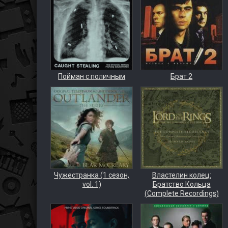
Пойман с поличным
Брат 2
Чужестранка (1 сезон,
Властелин колец:
vol. 1)
Братство Кольца
(Complete Recordings)