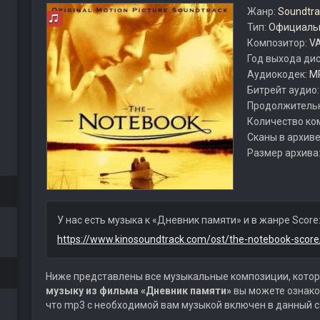
Жанр:
Soundtra
Тип:
Официальн
Композитор:
VA
Год выхода ди
Аудиокодек:
M
Битрейт аудио
Продолжитель
Количество ко
Сканы в архиве
Размер архива
У нас есть музыка к «Дневник памяти» и в жанре Score
https://www.kinosoundtrack.com/ost/the-notebook-score
Ниже представлены все музыкальные композиции, котор
музыку из фильма «Дневник памяти»
вы можете ознако
что mp3 с необходимой вам музыкой включен в данный с