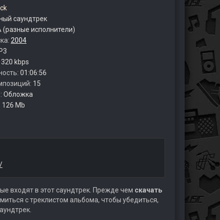
ck
ый саундтрек
 (разные исполнители)
ска:
2004
P3
:
320 kbps
ность:
01:06:56
мпозиций:
15
:
Обложка
:
126 Mb
:
/
ые входят в этот саундтрек. Прежде чем
скачать
миться с треклистом альбома, чтобы убедиться,
аундтрек.