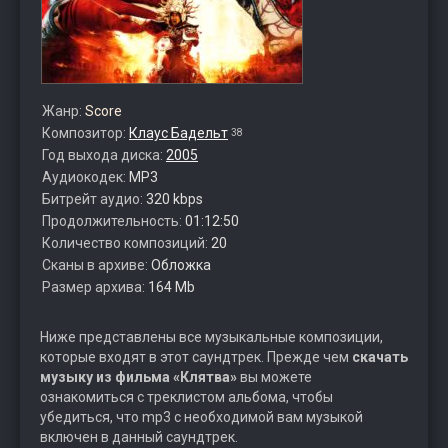
Жанр:
Score
Композитор:
Клаус Бадельт
38
Год выхода диска:
2005
Аудиокодек:
MP3
Битрейт аудио:
320 kbps
Продолжительность:
01:12:50
Количество композиций:
20
Сканы в архиве:
Обложка
Размер архива:
164 Mb
Ниже представлены все музыкальные композиции,
которые входят в этот саундтрек. Прежде чем
скачать
музыку из фильма «Клятва»
вы можете
ознакомиться с треклистом альбома, чтобы
убедиться, что mp3 с необходимой вам музыкой
включен в данный саундтрек.