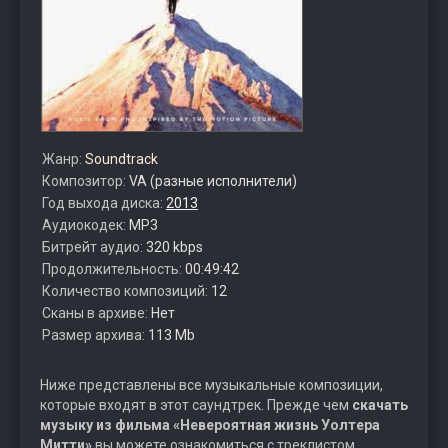
Жанр:
Soundtrack
Композитор:
VA (разные исполнители)
Год выхода диска:
2013
Аудиокодек:
MP3
Битрейт аудио:
320 kbps
Продолжительность:
00:49:42
Количество композиций:
12
Сканы в архиве:
Нет
Размер архива:
113 Mb
Ниже представлены все музыкальные композиции,
которые входят в этот саундтрек. Прежде чем
скачать
музыку из фильма «Невероятная жизнь Уолтера
Митти»
вы можете ознакомиться с треклистом