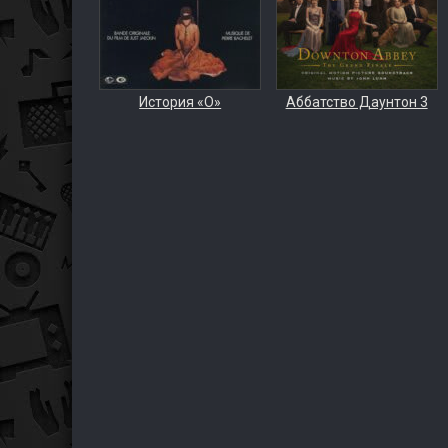
История «О»
Аббатство Даунтон 3