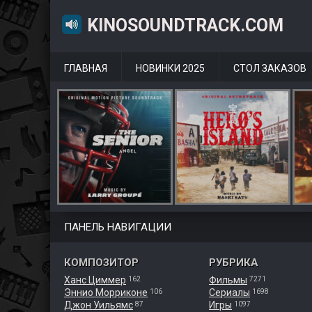
KINOSOUNDTRACK.COM
ГЛАВНАЯ
НОВИНКИ 2025
СТОЛ ЗАКАЗОВ
ПАНЕЛЬ НАВИГАЦИИ
КОМПОЗИТОР
РУБРИКА
Ханс Циммер
Фильмы
162
7271
Эннио Морриконе
Сериалы
106
1698
Джон Уильямс
Игры
87
1097