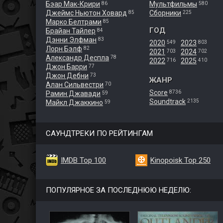
Бэар Мак-Крири
Мультфильмы
86
580
Джеймс Ньютон Ховард
Сборники
85
225
Марко Белтрами
85
ГОД
Брайан Тайлер
84
Дэнни Элфман
83
2020
2023
549
803
Лорн Бэлф
82
2021
2024
703
702
Александр Деспла
78
2022
2025
716
410
Джон Барри
77
Джон Дебни
73
ЖАНР
Алан Сильвестри
70
Score
8736
Рамин Джавади
59
Soundtrack
2135
Майкл Джаккино
59
САУНДТРЕКИ ПО РЕЙТИНГАМ
IMDB Top 100
Kinopoisk Top 250
ПОПУЛЯРНОЕ ЗА ПОСЛЕДНЮЮ НЕДЕЛЮ: