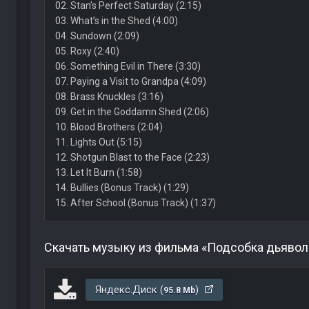
02. Stan’s Perfect Saturday (2:15)
03. What’s in the Shed (4:00)
04. Sundown (2:09)
05. Roxy (2:40)
06. Something Evil in There (3:30)
07. Paying a Visit to Grandpa (4:09)
08. Brass Knuckles (3:16)
09. Get in the Goddamn Shed (2:06)
10. Blood Brothers (2:04)
11. Lights Out (5:15)
12. Shotgun Blast to the Face (2:23)
13. Let It Burn (1:58)
14. Bullies (Bonus Track) (1:29)
15. After School (Bonus Track) (1:37)
Скачать музыку из фильма «Подсобка дьявол
Яндекс.Диск (
)
95.8 Mb