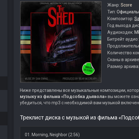
Жанр:
Score
Тип:
Официальн
Композитор:
S
Год выхода ди
Аудиокодек:
M
Битрейт аудио
Продолжитель
Количество ко
Сканы в архиве
Размер архива
Ниже представлены все музыкальные композиции, котор
музыку из фильма «Подсобка дьявола»
вы можете озна
убедиться, что mp3 с необходимой вам музыкой включен
Треклист диска с музыкой из фильма «Подсо
01. Morning, Neighbor (2:56)