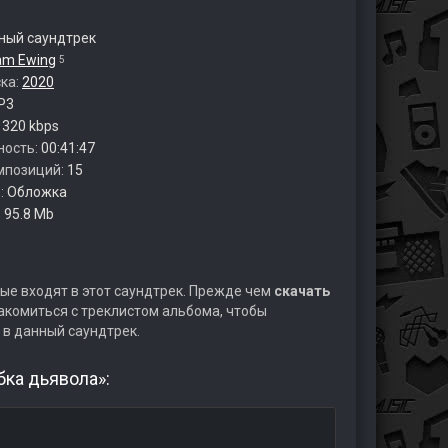
ый саундтрек
am Ewing
5
ска:
2020
P3
:
320 kbps
ность:
00:41:47
мпозиций:
15
:
Обложка
:
95.8 Mb
ые входят в этот саундтрек. Прежде чем
скачать
комиться с треклистом альбома, чтобы
 в данный саундтрек.
бка дьявола»: