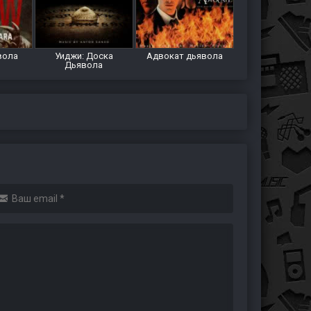
вола
Уиджи: Доска
Адвокат дьявола
Дьявола