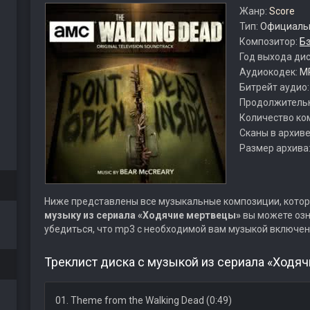
Жанр:
Score
Тип:
Официальн
Композитор:
Б
Год выхода ди
Аудиокодек:
M
Битрейт аудио
Продолжитель
Количество ко
Сканы в архиве
Размер архива
Ниже представлены все музыкальные композиции, котор
музыку из сериала «Ходячие мертвецы»
вы можете озн
убедиться, что mp3 с необходимой вам музыкой включен
Треклист диска с музыкой из сериала «Ходяч
01. Theme from the Walking Dead (0:49)