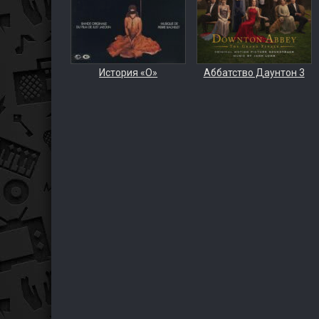
История «О»
Аббатство Даунтон 3