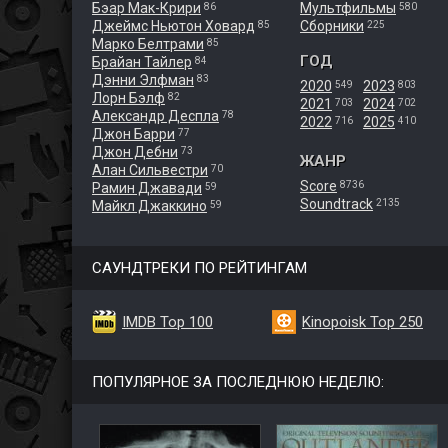
Бэар Мак-Крири
Мультфильмы
86
580
Джеймс Ньютон Ховард
Сборники
85
225
Марко Белтрами
85
ГОД
Брайан Тайлер
84
Дэнни Элфман
83
2020
2023
549
803
Лорн Бэлф
82
2021
2024
703
702
Александр Деспла
78
2022
2025
716
410
Джон Барри
77
Джон Дебни
73
ЖАНР
Алан Сильвестри
70
Score
8736
Рамин Джавади
59
Soundtrack
2135
Майкл Джаккино
59
САУНДТРЕКИ ПО РЕЙТИНГАМ
IMDB Top 100
Kinopoisk Top 250
ПОПУЛЯРНОЕ ЗА ПОСЛЕДНЮЮ НЕДЕЛЮ: