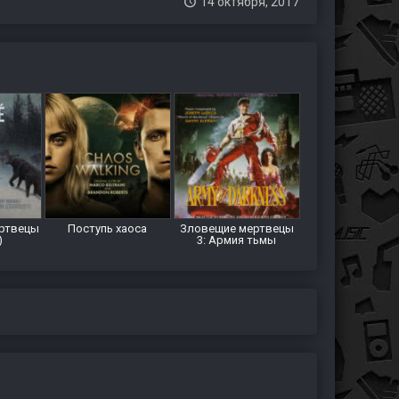
14 октября, 2017
ртвецы
Поступь хаоса
Зловещие мертвецы
)
3: Армия тьмы