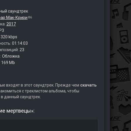
ый саундтрек
эар Мак-Крири
86
ска:
2017
P3
:
320 kbps
ность:
01:14:03
мпозиций:
23
:
Обложка
:
169 Mb
ые входят в этот саундтрек. Прежде чем
скачать
акомиться с треклистом альбома, чтобы
 в данный саундтрек.
ие мертвецы»: