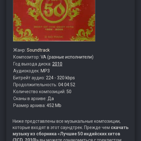
Жанр:
Soundtrack
Композитор:
VA (разные исполнители)
Год выхода диска:
2010
Аудиокодек:
MP3
Битрейт аудио:
224 - 320 kbps
Продолжительность:
04:04:52
Количество композиций:
50
Сканы в архиве:
Да
Размер архива:
452 Mb
Ниже представлены все музыкальные композиции,
которые входят в этот саундтрек. Прежде чем
скачать
музыку из сборника «Лучшие 50 индийских хитов
(3CD, 2010)»
вы можете ознакомиться с треклистом