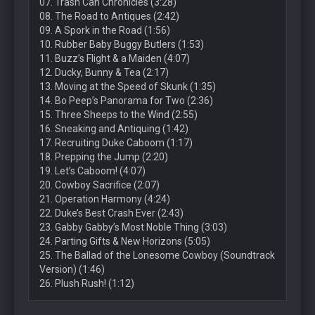
07. Trash Can Chronicles (3:28)
08. The Road to Antiques (2:42)
09. A Spork in the Road (1:56)
10. Rubber Baby Buggy Butlers (1:53)
11. Buzz’s Flight & a Maiden (4:07)
12. Ducky, Bunny & Tea (2:17)
13. Moving at the Speed of Skunk (1:35)
14. Bo Peep’s Panorama for Two (2:36)
15. Three Sheeps to the Wind (2:55)
16. Sneaking and Antiquing (1:42)
17. Recruiting Duke Caboom (1:17)
18. Prepping the Jump (2:20)
19. Let’s Caboom! (4:07)
20. Cowboy Sacrifice (2:07)
21. Operation Harmony (4:24)
22. Duke’s Best Crash Ever (2:43)
23. Gabby Gabby’s Most Noble Thing (3:03)
24. Parting Gifts & New Horizons (5:05)
25. The Ballad of the Lonesome Cowboy (Soundtrack
Version) (1:46)
26. Plush Rush! (1:12)