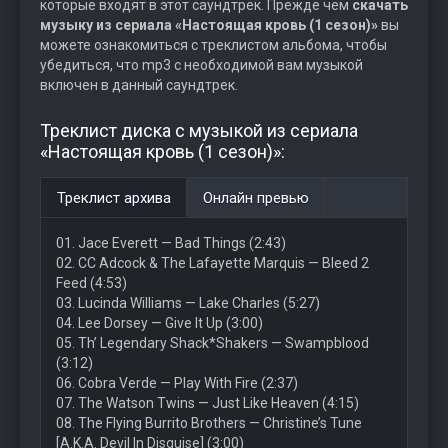
которые входят в этот саундтрек. Прежде чем
скачать
музыку из сериала «Настоящая кровь (1 сезон)»
вы
можете ознакомиться с треклистом альбома, чтобы
убедиться, что mp3 с необходимой вам музыкой
включен в данный саундтрек.
Треклист диска с музыкой из сериала
«Настоящая кровь (1 сезон)»:
Треклист архива
Онлайн превью
01. Jace Everett — Bad Things (2:43)
02. CC Adcock & The Lafayette Marquis — Bleed 2
Feed (4:53)
03. Lucinda Williams — Lake Charles (5:27)
04. Lee Dorsey — Give It Up (3:00)
05. Th’ Legendary Shack*Shakers — Swampblood
(3:12)
06. Cobra Verde — Play With Fire (2:37)
07. The Watson Twins — Just Like Heaven (4:15)
08. The Flying Burrito Brothers — Christine’s Tune
[A.K.A. Devil In Disguise] (3:00)