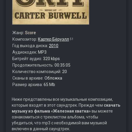
Жанр:
Score
Композитор:
Картер Бёруэлл
51
Год выхода диска:
2010
Аудиокодек:
MP3
Битрейт аудио:
320 kbps
Продолжительность:
00:35:05
Количество композиций:
20
Сканы в архиве:
Обложка
Размер архива:
65 Mb
Ниже представлены все музыкальные композиции,
которые входят в этот саундтрек. Прежде чем
скачать
музыку из фильма «Железная хватка»
вы можете
ознакомиться с треклистом альбома, чтобы
убедиться, что mp3 с необходимой вам музыкой
включен в данный саундтрек.