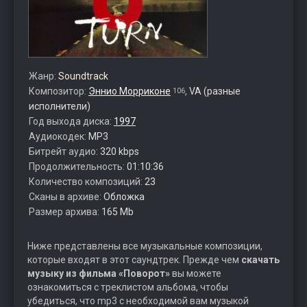
Жанр:
Soundtrack
Композитор:
Эннио Морриконе
,
VA (разные
106
исполнители)
Год выхода диска:
1997
Аудиокодек:
MP3
Битрейт аудио:
320 kbps
Продолжительность:
01:10:36
Количество композиций:
23
Сканы в архиве:
Обложка
Размер архива:
165 Mb
Ниже представлены все музыкальные композиции,
которые входят в этот саундтрек. Прежде чем
скачать
музыку из фильма «Поворот»
вы можете
ознакомиться с треклистом альбома, чтобы
убедиться, что mp3 с необходимой вам музыкой