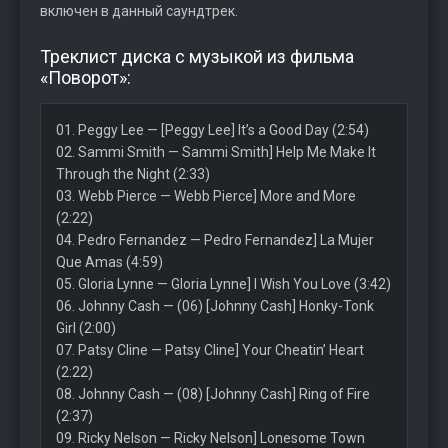
включен в данный саундтрек.
Треклист диска с музыкой из фильма
«Поворот»:
01. Peggy Lee — [Peggy Lee] It’s a Good Day (2:54)
02. Sammi Smith — Sammi Smith] Help Me Make It
Through the Night (2:33)
03. Webb Pierce — Webb Pierce] More and More
(2:22)
04. Pedro Fernandez — Pedro Fernandez] La Mujer
Que Amas (4:59)
05. Gloria Lynne — Gloria Lynne] I Wish You Love (3:42)
06. Johnny Cash — (06) [Johnny Cash] Honky-Tonk
Girl (2:00)
07. Patsy Cline — Patsy Cline] Your Cheatin’ Heart
(2:22)
08. Johnny Cash — (08) [Johnny Cash] Ring of Fire
(2:37)
09. Ricky Nelson — Ricky Nelson] Lonesome Town