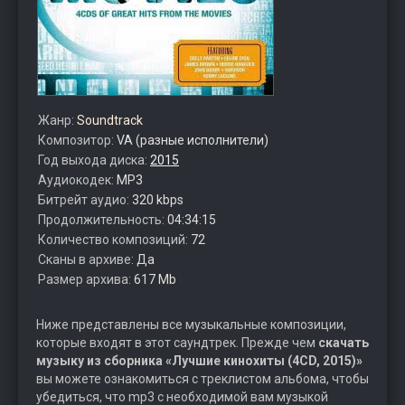
Жанр:
Soundtrack
Композитор:
VA (разные исполнители)
Год выхода диска:
2015
Аудиокодек:
MP3
Битрейт аудио:
320 kbps
Продолжительность:
04:34:15
Количество композиций:
72
Сканы в архиве:
Да
Размер архива:
617 Mb
Ниже представлены все музыкальные композиции,
которые входят в этот саундтрек. Прежде чем
скачать
музыку из сборника «Лучшие кинохиты (4CD, 2015)»
вы можете ознакомиться с треклистом альбома, чтобы
убедиться, что mp3 с необходимой вам музыкой