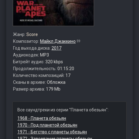
Жанр:
Score
Композитор:
Майкл Джаккино
59
Год выхода диска:
2017
Аудиокодек:
MP3
Битрейт аудио:
320 kbps
Продолжительность:
01:15:20
Количество композиций:
17
Сканы в архиве:
Обложка
Размер архива:
179 Mb
Все саундтреки из серии "Планета обезьян":
1968 - Планета обезьян
1970 - Под планетой обезьян
1971 - Бегство с планеты обезьян
1972 - Завоевание планеты обезьян