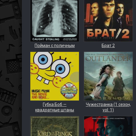
Пойман с поличным
Брат 2
Губка Боб —
Чужестранка (1 сезон,
квадратные штаны
vol. 1)