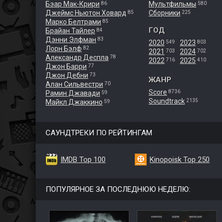
Бэар Мак-Крири
Мультфильмы
86
580
Джеймс Ньютон Ховард
Сборники
85
225
Марко Белтрами
85
ГОД
Брайан Тайлер
84
Дэнни Элфман
83
2020
2023
549
803
Лорн Бэлф
82
2021
2024
703
702
Александр Деспла
78
2022
2025
716
410
Джон Барри
77
Джон Дебни
73
ЖАНР
Алан Сильвестри
70
Score
8736
Рамин Джавади
59
Soundtrack
2135
Майкл Джаккино
59
САУНДТРЕКИ ПО РЕЙТИНГАМ
IMDB Top 100
Kinopoisk Top 250
ПОПУЛЯРНОЕ ЗА ПОСЛЕДНЮЮ НЕДЕЛЮ: