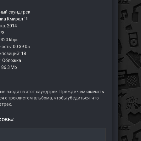
ый саундтрек
лиа Кмирал
13
ска:
2014
P3
:
320 kbps
ность:
00:39:05
мпозиций:
18
:
Обложка
:
86.3 Mb
ые входят в этот саундтрек. Прежде чем
скачать
я с треклистом альбома, чтобы убедиться, что
дтрек.
ровь»: