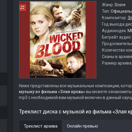
Жанр:
Score
Тип:
Официальн
Композитор:
Э
Год выхода ди
Аудиокодек:
M
Битрейт аудио
Продолжитель
Количество ко
Сканы в архиве
Размер архива
Ниже представлены все музыкальные композиции, котор
музыку из фильма «Злая кровь»
вы можете ознакомитьс
mp3 с необходимой вам музыкой включен в данный саун
Треклист диска с музыкой из фильма «Злая к
Треклист архива
Онлайн превью