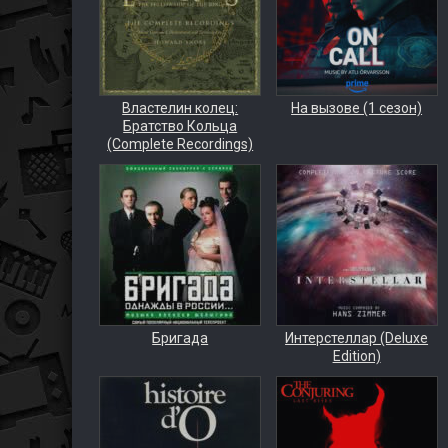
Властелин колец:
На вызове (1 сезон)
Братство Кольца
(Complete Recordings)
Бригада
Интерстеллар (Deluxe
Edition)