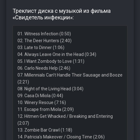
Треклист диска с музыкой из фильма
«Свидетель инфекции»:
01. Witness Infection (0:50)
02. The Deer Hunters (2:40)
03. Late to Dinner (1:06)
04. Always Leave One in the Head (0:34)
05. I Want Zombody to Love (1:31)
06. Carlo Needs Help (2:46)
07. Millennials Can’t Handle Their Sausage and Booze
(2:21)
08. Night of the Living Head (3:04)
09. Casa Di Miola (0:44)
10. Winery Rescue (7:16)
11. Escape from Miola (2:09)
12. Hitmen Get Whacked / Breaking and Entering
(2:07)
13. Zombie Bar Crawl (1:18)
14. Patricia’s Makeover / Closing Time (2:06)