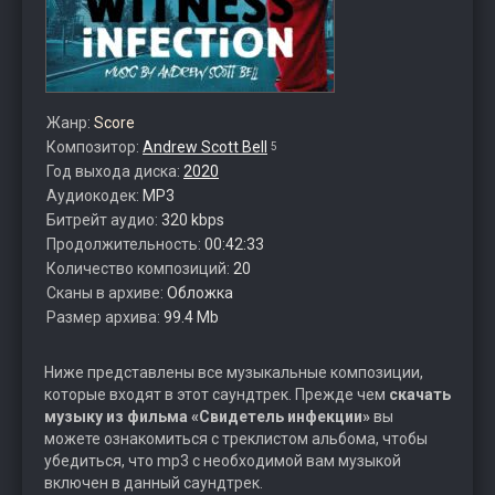
Жанр:
Score
Композитор:
Andrew Scott Bell
5
Год выхода диска:
2020
Аудиокодек:
MP3
Битрейт аудио:
320 kbps
Продолжительность:
00:42:33
Количество композиций:
20
Сканы в архиве:
Обложка
Размер архива:
99.4 Mb
Ниже представлены все музыкальные композиции,
которые входят в этот саундтрек. Прежде чем
скачать
музыку из фильма «Свидетель инфекции»
вы
можете ознакомиться с треклистом альбома, чтобы
убедиться, что mp3 с необходимой вам музыкой
включен в данный саундтрек.