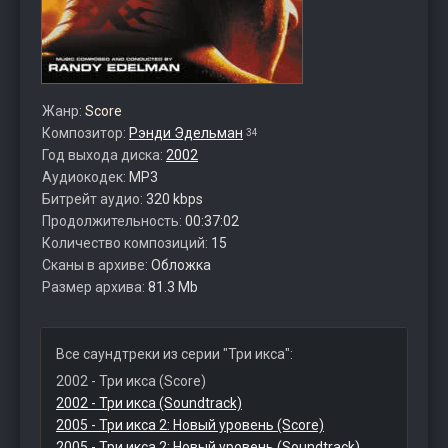
Жанр:
Score
Композитор:
Рэнди Эдельман
34
Год выхода диска:
2002
Аудиокодек:
MP3
Битрейт аудио:
320 kbps
Продолжительность:
00:37:02
Количество композиций:
15
Сканы в архиве:
Обложка
Размер архива:
81.3 Mb
Все саундтреки из серии "Три икса":
2002 - Три икса (Score)
2002 - Три икса (Soundtrack)
2005 - Три икса 2: Новый уровень (Score)
2005 - Три икса 2: Новый уровень (Soundtrack)