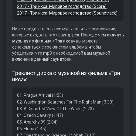
2017 - Три икса: Мировое господство (Score)
2017 - Три икса: Мировое господство (Soundtrack)
Ниже представлены все музыкальные композиции,
которые входят в этот саундтрек. Прежде чем
скачать
музыку из фильма «Три икса»
вы можете
ознакомиться с треклистом альбома, чтобы
убедиться, что mp3 с необходимой вам музыкой
включен в данный саундтрек.
Треклист диска с музыкой из фильма «Три
икса»:
01. Prague Arrival (1:55)
02. Washington Searches For The Right Man (3:33)
03. A Distorted View Of The World (2:23)
04. Czech Cavalry (1:47)
05. Anarchy 99 (2:04)
06. Elena (1:45)
07. The Changing Science Of Ahab (3:12)