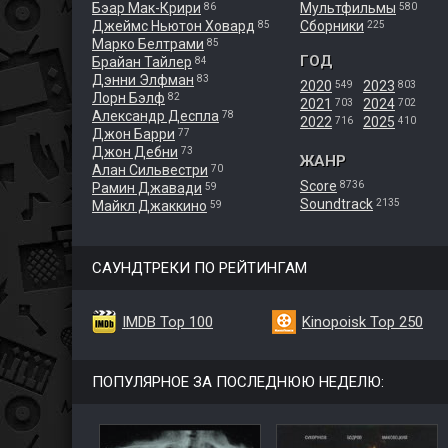
Бэар Мак-Крири
Мультфильмы
86
580
Джеймс Ньютон Ховард
Сборники
85
225
Марко Белтрами
85
ГОД
Брайан Тайлер
84
Дэнни Элфман
83
2020
2023
549
803
Лорн Бэлф
82
2021
2024
703
702
Александр Деспла
78
2022
2025
716
410
Джон Барри
77
Джон Дебни
73
ЖАНР
Алан Сильвестри
70
Score
8736
Рамин Джавади
59
Soundtrack
2135
Майкл Джаккино
59
САУНДТРЕКИ ПО РЕЙТИНГАМ
IMDB Top 100
Kinopoisk Top 250
ПОПУЛЯРНОЕ ЗА ПОСЛЕДНЮЮ НЕДЕЛЮ: