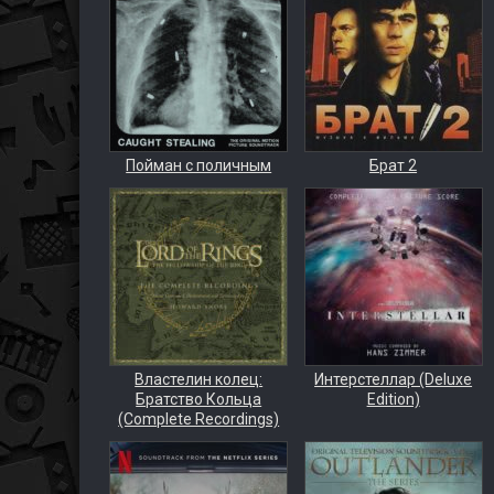
Пойман с поличным
Брат 2
Властелин колец:
Интерстеллар (Deluxe
Братство Кольца
Edition)
(Complete Recordings)