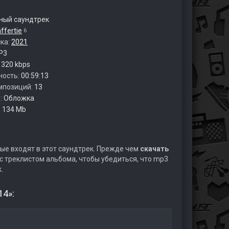
ый саундтрек
ffertie
6
ска:
2021
P3
:
320 kbps
ность:
00:59:13
мпозиций:
13
:
Обложка
:
134 Mb
ые входят в этот саундтрек. Прежде чем
скачать
 треклистом альбома, чтобы убедиться, что mp3
.
14»: