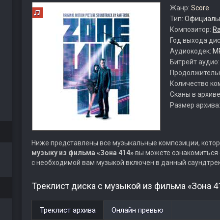
Жанр:
Score
Тип:
Официальн
Композитор:
Ra
Год выхода ди
Аудиокодек:
M
Битрейт аудио
Продолжитель
Количество ко
Сканы в архиве
Размер архива
Ниже представлены все музыкальные композиции, котор
музыку из фильма «Зона 414»
вы можете ознакомиться с
с необходимой вам музыкой включен в данный саундтрек
Треклист диска с музыкой из фильма «Зона 4
Треклист архива
Онлайн превью