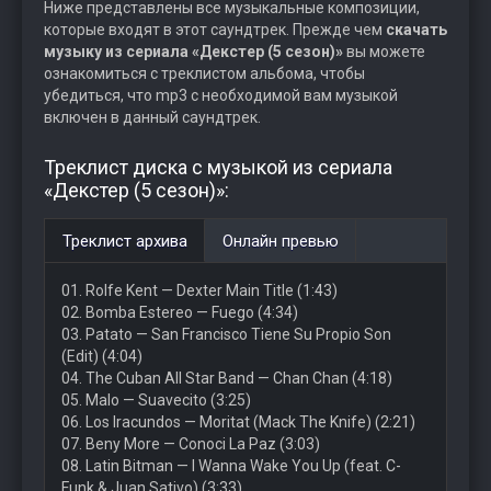
Ниже представлены все музыкальные композиции,
которые входят в этот саундтрек. Прежде чем
скачать
музыку из сериала «Декстер (5 сезон)»
вы можете
ознакомиться с треклистом альбома, чтобы
убедиться, что mp3 с необходимой вам музыкой
включен в данный саундтрек.
Треклист диска с музыкой из сериала
«Декстер (5 сезон)»:
Треклист архива
Онлайн превью
01. Rolfe Kent — Dexter Main Title (1:43)
02. Bomba Estereo — Fuego (4:34)
03. Patato — San Francisco Tiene Su Propio Son
(Edit) (4:04)
04. The Cuban All Star Band — Chan Chan (4:18)
05. Malo — Suavecito (3:25)
06. Los Iracundos — Moritat (Mack The Knife) (2:21)
07. Beny More — Conoci La Paz (3:03)
08. Latin Bitman — I Wanna Wake You Up (feat. C-
Funk & Juan Sativo) (3:33)