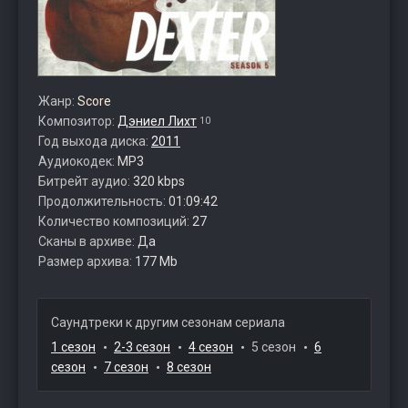
Жанр:
Score
Композитор:
Дэниел Лихт
10
Год выхода диска:
2011
Аудиокодек:
MP3
Битрейт аудио:
320 kbps
Продолжительность:
01:09:42
Количество композиций:
27
Сканы в архиве:
Да
Размер архива:
177 Mb
Саундтреки к другим сезонам сериала
1 сезон
2-3 сезон
4 сезон
5 сезон
6
сезон
7 сезон
8 сезон