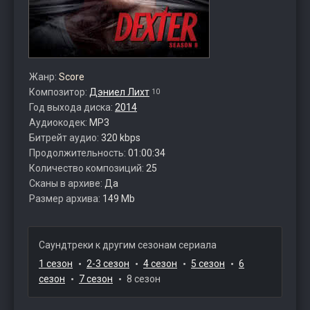
Жанр:
Score
Композитор:
Дэниел Лихт
10
Год выхода диска:
2014
Аудиокодек:
MP3
Битрейт аудио:
320 kbps
Продолжительность:
01:00:34
Количество композиций:
25
Сканы в архиве:
Да
Размер архива:
149 Mb
Саундтреки к другим сезонам сериала
1 сезон
2-3 сезон
4 сезон
5 сезон
6
сезон
7 сезон
8 сезон