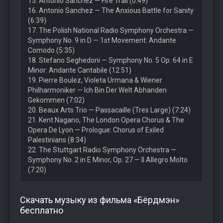
15. Antonio Sanchez — Fire Trail (0:49)
16. Antonio Sanchez — The Anxious Battle for Sanity
(6:39)
17. The Polish National Radio Symphony Orchestra —
Symphony No. 9 in D — 1st Movement: Andante
Comodo (5:35)
18. Stefano Seghedoni — Symphony No. 5 Op. 64 in E
Minor: Andante Cantabile (12:51)
19. Pierre Boulez, Violeta Urmana & Wiener
Philharmoniker — Ich Bin Der Welt Abhanden
Gekommen (7:02)
20. Beaux Arts Trio — Passacaille (Tres Large) (7:24)
21. Kent Nagano, The London Opera Chorus & The
Opera De Lyon — Prologue: Chorus of Exiled
Palestinians (8:34)
22. The Stuttgart Radio Symphony Orchestra —
Symphony No. 2 in E Minor, Op. 27 — II Allegro Molto
(7:20)
Скачать музыку из фильма «Бёрдмэн»
бесплатно