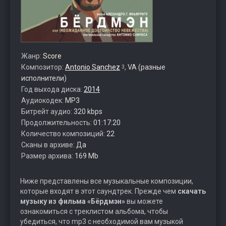
Жанр:
Score
Композитор:
Antonio Sanchez
,
VA (разные
3
исполнители)
Год выхода диска:
2014
Аудиокодек:
MP3
Битрейт аудио:
320 kbps
Продолжительность:
01:17:20
Количество композиций:
22
Сканы в архиве:
Да
Размер архива:
169 Mb
Ниже представлены все музыкальные композиции,
которые входят в этот саундтрек. Прежде чем
скачать
музыку из фильма «Бёрдмэн»
вы можете
ознакомиться с треклистом альбома, чтобы
убедиться, что mp3 с необходимой вам музыкой