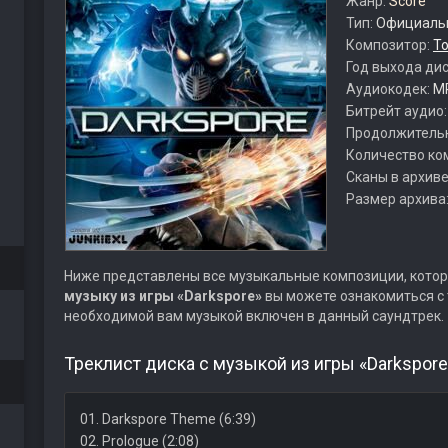
Жанр:
Score
Тип:
Официальн
Композитор:
To
Год выхода ди
Аудиокодек:
M
Битрейт аудио
Продолжитель
Количество ко
Сканы в архиве
Размер архива
Ниже представлены все музыкальные композиции, котор
музыку из игры «Darkspore»
вы можете ознакомиться с 
необходимой вам музыкой включен в данный саундтрек.
Треклист диска с музыкой из игры «Darkspore
01. Darkspore Theme (6:39)
02. Prologue (2:08)