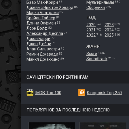
Бэар Мак-Крири
Мультфильмы
86
580
Джеймс Ньютон Ховард
Сборники
85
225
Марко Белтрами
85
ГОД
Брайан Тайлер
84
Дэнни Элфман
83
2020
2023
549
803
Лорн Бэлф
82
2021
2024
703
702
Александр Деспла
78
2022
2025
716
410
Джон Барри
77
Джон Дебни
73
ЖАНР
Алан Сильвестри
70
Score
8736
Рамин Джавади
59
Soundtrack
2135
Майкл Джаккино
59
САУНДТРЕКИ ПО РЕЙТИНГАМ
IMDB Top 100
Kinopoisk Top 250
ПОПУЛЯРНОЕ ЗА ПОСЛЕДНЮЮ НЕДЕЛЮ: