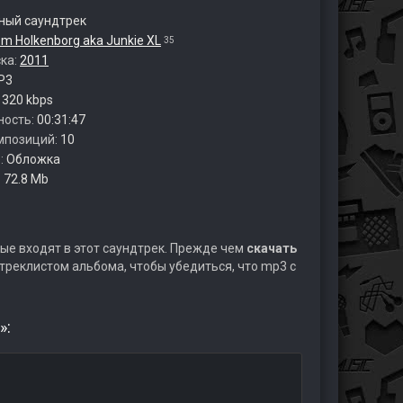
ый саундтрек
m Holkenborg aka Junkie XL
35
ска:
2011
P3
:
320 kbps
ность:
00:31:47
мпозиций:
10
:
Обложка
:
72.8 Mb
ые входят в этот саундтрек. Прежде чем
скачать
треклистом альбома, чтобы убедиться, что mp3 с
»: