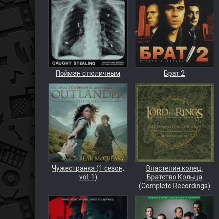
Пойман с поличным
Брат 2
Чужестранка (1 сезон,
Властелин колец:
vol. 1)
Братство Кольца
(Complete Recordings)