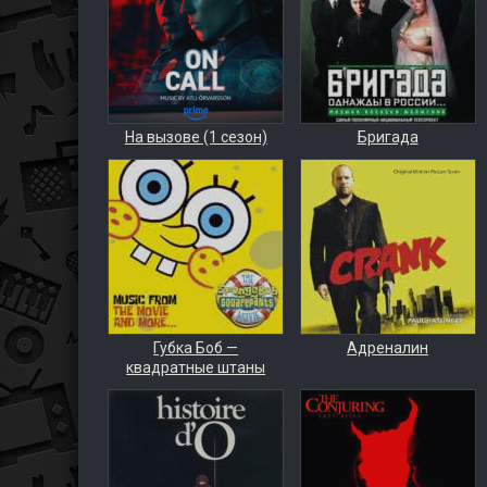
На вызове (1 сезон)
Бригада
Губка Боб —
Адреналин
квадратные штаны