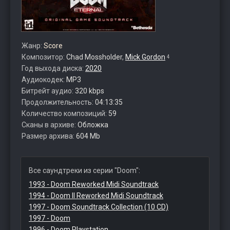
Жанр:
Score
Композитор:
Chad Mossholder
,
Mick Gordon
4
Год выхода диска:
2020
Аудиокодек:
MP3
Битрейт аудио:
320 kbps
Продолжительность:
04:13:35
Количество композиций:
59
Сканы в архиве:
Обложка
Размер архива:
604 Mb
Все саундтреки из серии "Doom":
1993 - Doom Reworked Midi Soundtrack
1994 - Doom II Reworked Midi Soundtrack
1997 - Doom Soundtrack Collection (10 CD)
1997 - Doom
1996 - Doom Playstation