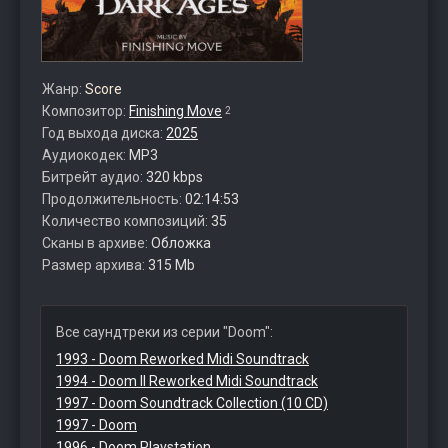
Жанр:
Score
Композитор:
Finishing Move
2
Год выхода диска:
2025
Аудиокодек:
MP3
Битрейт аудио:
320 kbps
Продолжительность:
02:14:53
Количество композиций:
35
Сканы в архиве:
Обложка
Размер архива:
315 Mb
Все саундтреки из серии "Doom":
1993 - Doom Reworked Midi Soundtrack
1994 - Doom II Reworked Midi Soundtrack
1997 - Doom Soundtrack Collection (10 CD)
1997 - Doom
1996 - Doom Playstation