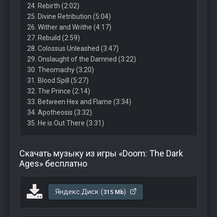
24. Rebirth (2:02)
25. Divine Retribution (5:04)
26. Wither and Writhe (4:17)
27. Rebuild (2:59)
28. Colossus Unleashed (3:47)
29. Onslaught of the Damned (3:22)
30. Theomachy (3:20)
31. Blood Spill (5:27)
32. The Prince (2:14)
33. Between Hex and Flame (3:34)
34. Apotheosis (3:32)
35. He is Out There (3:31)
Скачать музыку из игры «Doom: The Dark
Ages» бесплатно
Яндекс.Диск (
)
315 Mb