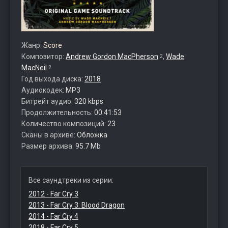
Жанр:
Score
Композитор:
Andrew Gordon MacPherson
,
Wade
2
MacNeil
2
Год выхода диска:
2018
Аудиокодек:
MP3
Битрейт аудио:
320 kbps
Продолжительность:
00:41:53
Количество композиций:
23
Сканы в архиве:
Обложка
Размер архива:
95.7 Mb
Все саундтреки из серии:
2012 - Far Cry 3
2013 - Far Cry 3: Blood Dragon
2014 - Far Cry 4
2018 - Far Cry 5