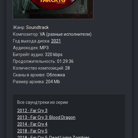
Жанр:
Soundtrack
Композитор:
VA (разные исполнители)
Год выхода диска:
2021
Аудиокодек:
MP3
Битрейт аудио:
320 kbps
Продолжительность:
01:29:36
Количество композиций:
28
Сканы в архиве:
Обложка
Размер архива:
204 Mb
Все саундтреки из серии:
2012 - Far Cry 3
2013 - Far Cry 3: Blood Dragon
2014 - Far Cry 4
2018 - Far Cry 5
2018 - Far Cry 5: Dead Living Zombies