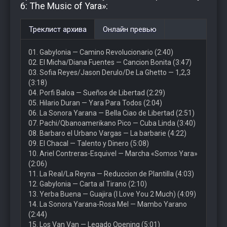
6: The Music of Yara»:
Треклист архива
Онлайн превью
01. Gabylonia — Camino Revolucionario (2:40)
02. El Micha/Diana Fuentes — Cancion Bonita (3:47)
03. Sofia Reyes/Jason Derulo/De La Ghetto — 1,2,3
(3:18)
04. Porfi Baloa — Sueños de Libertad (2:29)
05. Hilario Duran — Yara Para Todos (2:04)
06. La Sonora Yarana — Bella Ciao de Libertad (2:51)
07. Pachi/Qbanoamerikano Pico — Cuba Linda (3:40)
08. Barbaro el Urbano Vargas — La barbarie (4:22)
09. El Chacal — Talento y Dinero (5:08)
10. Ariel Contreras-Esquivel — Marcha «Somos Yara»
(2:06)
11. La Real/La Reyna — Reduccion de Plantilla (4:03)
12. Gabylonia — Carta al Tirano (2:10)
13. Yerba Buena — Guajira (I Love You 2 Much) (4:09)
14. La Sonora Yarana-Rosa Mel — Mambo Yarano
(2:44)
15. Los Van Van — Legado Opening (5:01)