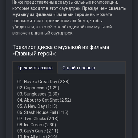
Ниже представлены все музыкальные композиции,
которые входят в этот саундтрек. Прежде чем
скачать
музыку из фильма «Главный герой»
вы можете
ознакомиться с треклистом альбома, чтобы
убедиться, что mp3 с необходимой вам музыкой
включен в данный саундтрек.
Треклист диска с музыкой из фильма
«Главный герой»:
Треклист архива
Онлайн превью
01. Have a Great Day (2:38)
02. Cappuccino (1:29)
03. Sunglasses (2:30)
04. About to Get Shot (2:52)
05. A New Day (1:15)
06. Stash House Fail (1:15)
07. Two Glocks (2:13)
08. Ice Cream (2:30)
09. Guy’s Guise (2:11)
10. It’s All a Lie (2:19)