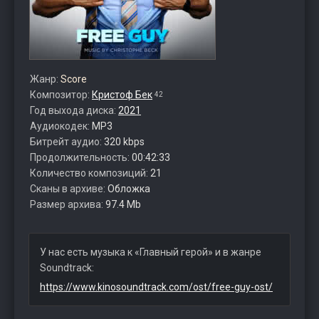
Жанр:
Score
Композитор:
Кристоф Бек
42
Год выхода диска:
2021
Аудиокодек:
MP3
Битрейт аудио:
320 kbps
Продолжительность:
00:42:33
Количество композиций:
21
Сканы в архиве:
Обложка
Размер архива:
97.4 Mb
У нас есть музыка к «Главный герой» и в жанре
Soundtrack:
https://www.kinosoundtrack.com/ost/free-guy-ost/