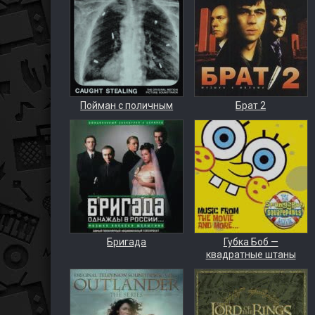
Пойман с поличным
Брат 2
Бригада
Губка Боб —
квадратные штаны