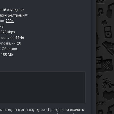
ый саундтрек
арко Белтрами
85
ска:
2004
P3
:
320 kbps
ность:
00:44:46
мпозиций:
20
:
Обложка
:
100 Mb
ые входят в этот саундтрек. Прежде чем
скачать