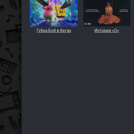
Губка Боб в бегах
История «О»