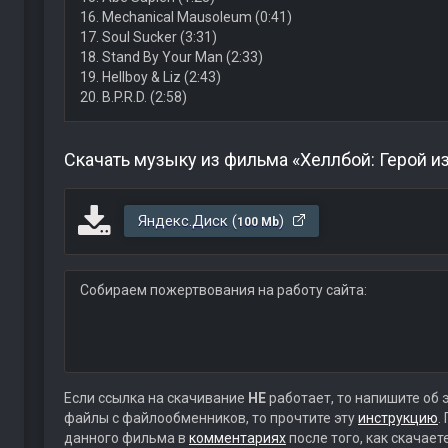
16. Mechanical Mausoleum (0:41)
17. Soul Sucker (3:31)
18. Stand By Your Man (2:33)
19. Hellboy & Liz (2:43)
20. B.P.R.D. (2:58)
Скачать музыку из фильма «Хеллбой: Герой и
Яндекс.Диск (
)
100 Mb
Собираем пожертвования на работу сайта:
Если ссылка на скачивание
НЕ
работает, то напишите об 
файлы с файлообменников, то прочтите эту
инструкцию
.
данного фильма в
комментариях
после того, как скачае