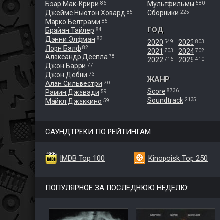
Бэар Мак-Крири
Мультфильмы
86
580
Джеймс Ньютон Ховард
Сборники
85
225
Марко Белтрами
85
ГОД
Брайан Тайлер
84
Дэнни Элфман
83
2020
2023
549
803
Лорн Бэлф
82
2021
2024
703
702
Александр Деспла
78
2022
2025
716
410
Джон Барри
77
Джон Дебни
73
ЖАНР
Алан Сильвестри
70
Score
8736
Рамин Джавади
59
Soundtrack
2135
Майкл Джаккино
59
САУНДТРЕКИ ПО РЕЙТИНГАМ
IMDB Top 100
Kinopoisk Top 250
ПОПУЛЯРНОЕ ЗА ПОСЛЕДНЮЮ НЕДЕЛЮ: