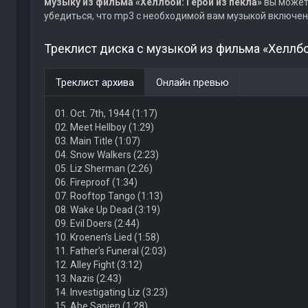
музыку из фильма «Хеллбой: Герой из пекла»
вы можете
убедиться, что mp3 с необходимой вам музыкой включен
Треклист диска с музыкой из фильма «Хеллбой
Треклист архива
Онлайн превью
01. Oct. 7th, 1944 (1:17)
02. Meet Hellboy (1:29)
03. Main Title (1:07)
04. Snow Walkers (2:23)
05. Liz Sherman (2:26)
06. Fireproof (1:34)
07. Rooftop Tango (1:13)
08. Wake Up Dead (3:19)
09. Evil Doers (2:44)
10. Kroenen’s Lied (1:58)
11. Father’s Funeral (2:03)
12. Alley Fight (3:12)
13. Nazis (2:43)
14. Investigating Liz (3:23)
15. Abe Sapien (1:28)