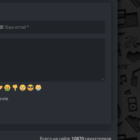
чте.
Всего на сайте
10870
саундтреков