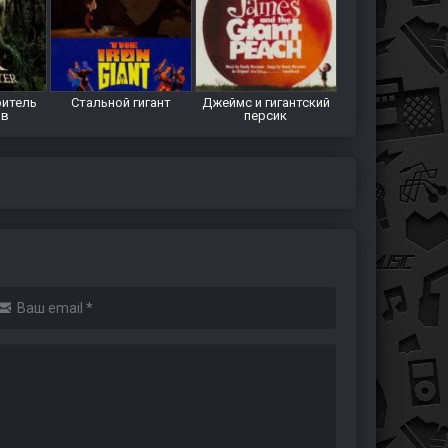
ритель
Стальной гигант
Джеймс и гигантский
ов
персик