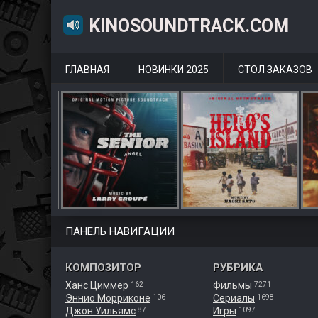
KINOSOUNDTRACK.COM
ГЛАВНАЯ
НОВИНКИ 2025
СТОЛ ЗАКАЗОВ
ПАНЕЛЬ НАВИГАЦИИ
КОМПОЗИТОР
РУБРИКА
Ханс Циммер
Фильмы
162
7271
Эннио Морриконе
Сериалы
106
1698
Джон Уильямс
Игры
87
1097