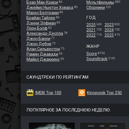
Бэар Мак-Крири
Мультфильмы
86
580
Джеймс Ньютон Ховард
Сборники
85
225
Марко Белтрами
85
ГОД
Брайан Тайлер
84
Дэнни Элфман
83
2020
2023
549
803
Лорн Бэлф
82
2021
2024
703
702
Александр Деспла
78
2022
2025
716
410
Джон Барри
77
Джон Дебни
73
ЖАНР
Алан Сильвестри
70
Score
8736
Рамин Джавади
59
Soundtrack
2135
Майкл Джаккино
59
САУНДТРЕКИ ПО РЕЙТИНГАМ
IMDB Top 100
Kinopoisk Top 250
ПОПУЛЯРНОЕ ЗА ПОСЛЕДНЮЮ НЕДЕЛЮ: