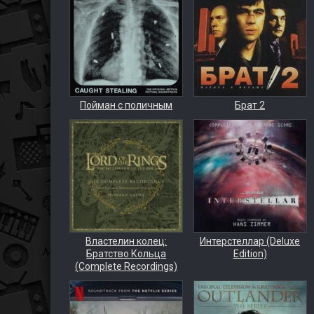
Пойман с поличным
Брат 2
Властелин колец:
Интерстеллар (Deluxe
Братство Кольца
Edition)
(Complete Recordings)