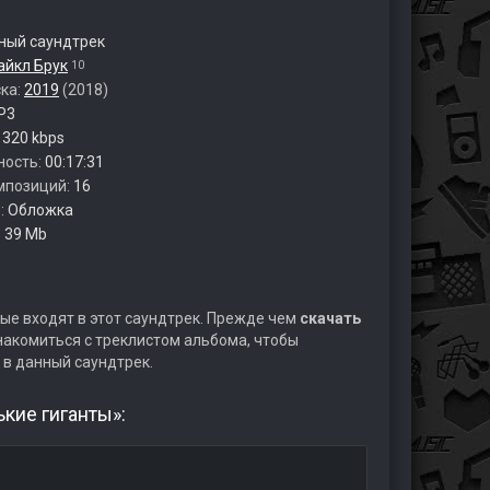
ый саундтрек
айкл Брук
10
ска:
2019
(2018)
P3
:
320 kbps
ность:
00:17:31
мпозиций:
16
:
Обложка
:
39 Mb
ые входят в этот саундтрек. Прежде чем
скачать
акомиться с треклистом альбома, чтобы
 в данный саундтрек.
кие гиганты»: