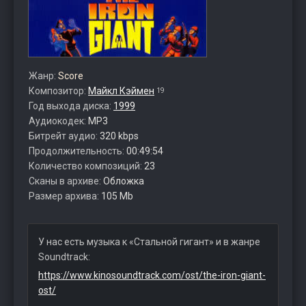
Жанр:
Score
Композитор:
Майкл Кэймен
19
Год выхода диска:
1999
Аудиокодек:
MP3
Битрейт аудио:
320 kbps
Продолжительность:
00:49:54
Количество композиций:
23
Сканы в архиве:
Обложка
Размер архива:
105 Mb
У нас есть музыка к «Стальной гигант» и в жанре
Soundtrack:
https://www.kinosoundtrack.com/ost/the-iron-giant-
ost/