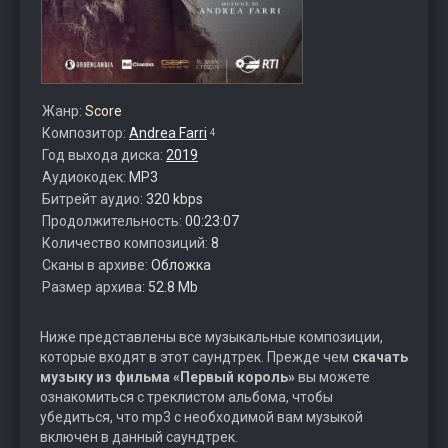
Жанр:
Score
Композитор:
Andrea Farri
4
Год выхода диска:
2019
Аудиокодек:
MP3
Битрейт аудио:
320 kbps
Продолжительность:
00:23:07
Количество композиций:
8
Сканы в архиве:
Обложка
Размер архива:
52.8 Mb
Ниже представлены все музыкальные композиции,
которые входят в этот саундтрек. Прежде чем
скачать
музыку из фильма «Первый король»
вы можете
ознакомиться с треклистом альбома, чтобы
убедиться, что mp3 с необходимой вам музыкой
включен в данный саундтрек.