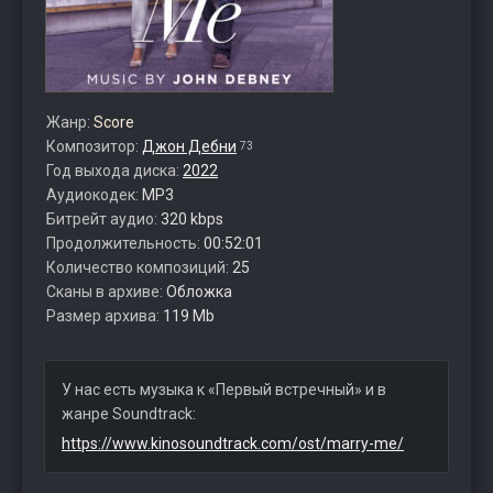
Жанр:
Score
Композитор:
Джон Дебни
73
Год выхода диска:
2022
Аудиокодек:
MP3
Битрейт аудио:
320 kbps
Продолжительность:
00:52:01
Количество композиций:
25
Сканы в архиве:
Обложка
Размер архива:
119 Mb
У нас есть музыка к «Первый встречный» и в
жанре Soundtrack:
https://www.kinosoundtrack.com/ost/marry-me/