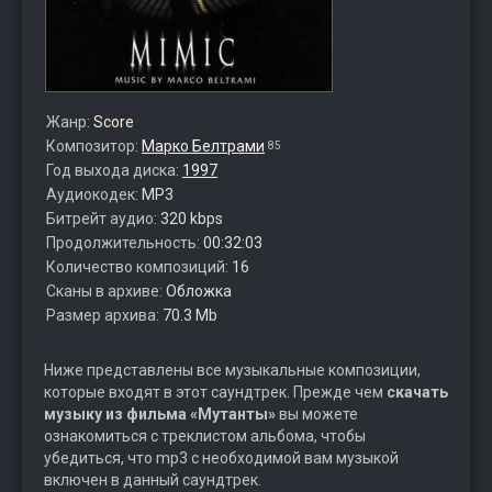
Жанр:
Score
Композитор:
Марко Белтрами
85
Год выхода диска:
1997
Аудиокодек:
MP3
Битрейт аудио:
320 kbps
Продолжительность:
00:32:03
Количество композиций:
16
Сканы в архиве:
Обложка
Размер архива:
70.3 Mb
Ниже представлены все музыкальные композиции,
которые входят в этот саундтрек. Прежде чем
скачать
музыку из фильма «Мутанты»
вы можете
ознакомиться с треклистом альбома, чтобы
убедиться, что mp3 с необходимой вам музыкой
включен в данный саундтрек.