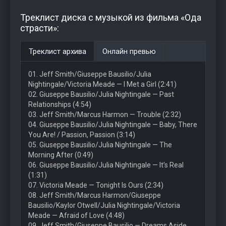
Треклист диска с музыкой из фильма «Ода
страсти»:
Треклист архива
Онлайн превью
01. Jeff Smith/Giuseppe Bausilio/Julia
Nightingale/Victoria Meade — I Met a Girl (2:41)
02. Giuseppe Bausilio/Julia Nightingale — Past
Relationships (4:54)
03. Jeff Smith/Marcus Harmon — Trouble (2:32)
04. Giuseppe Bausilio/Julia Nightingale — Baby, There
You Are! / Passion, Passion (3:14)
05. Giuseppe Bausilio/Julia Nightingale — The
Morning After (0:49)
06. Giuseppe Bausilio/Julia Nightingale — It’s Real
(1:31)
07. Victoria Meade — Tonight Is Ours (2:34)
08. Jeff Smith/Marcus Harmon/Giuseppe
Bausilio/Kaylor Otwell/Julia Nightingale/Victoria
Meade — Afraid of Love (4:48)
09. Jeff Smith/Giuseppe Bausilio — Dreams Aside