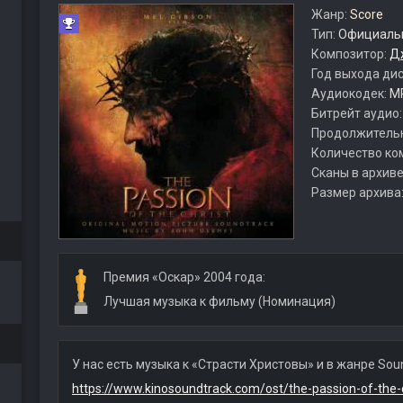
Жанр:
Score
Тип:
Официальн
Композитор:
Д
Год выхода ди
Аудиокодек:
M
Битрейт аудио
Продолжитель
Количество ко
Сканы в архиве
Размер архива
Премия «Оскар» 2004 года:
Лучшая музыка к фильму (Номинация)
У нас есть музыка к «Страсти Христовы» и в жанре Soun
https://www.kinosoundtrack.com/ost/the-passion-of-the-c