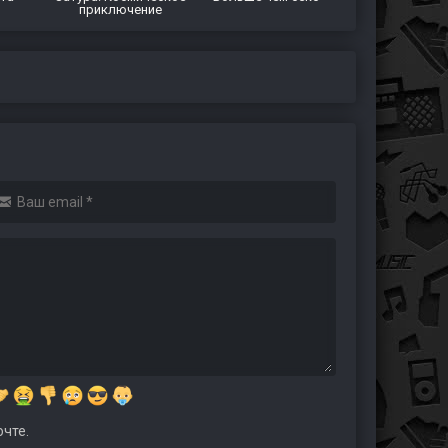
приключение
чте.