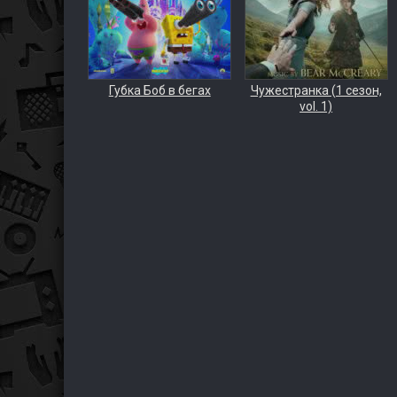
Губка Боб в бегах
Чужестранка (1 сезон,
vol. 1)