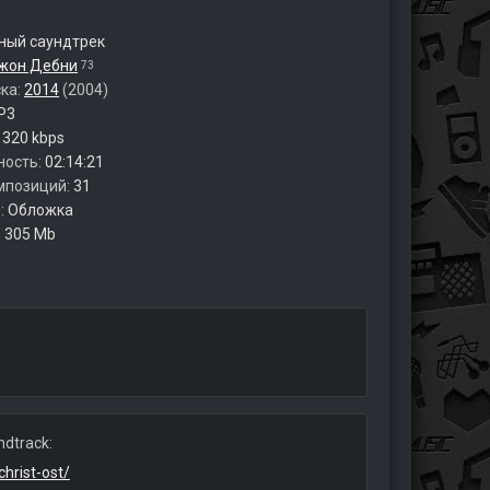
ый саундтрек
жон Дебни
73
ска:
2014
(2004)
P3
:
320 kbps
ность:
02:14:21
мпозиций:
31
:
Обложка
:
305 Mb
dtrack:
hrist-ost/