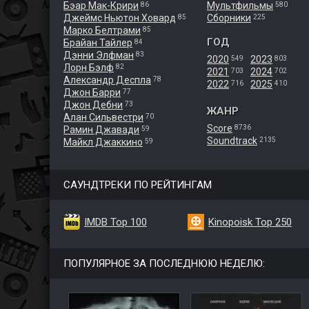
Бэар Мак-Крири
Мультфильмы
86
580
Джеймс Ньютон Ховард
Сборники
85
225
Марко Белтрами
85
ГОД
Брайан Тайлер
84
Дэнни Элфман
83
2020
2023
549
803
Лорн Бэлф
82
2021
2024
703
702
Александр Деспла
78
2022
2025
716
410
Джон Барри
77
Джон Дебни
73
ЖАНР
Алан Сильвестри
70
Score
8736
Рамин Джавади
59
Soundtrack
2135
Майкл Джаккино
59
САУНДТРЕКИ ПО РЕЙТИНГАМ
IMDB Top 100
Kinopoisk Top 250
ПОПУЛЯРНОЕ ЗА ПОСЛЕДНЮЮ НЕДЕЛЮ: