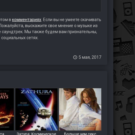
этом в
комментариях
. Если вы не умеете скачивать
 Пожалуйста, выскажите свое мнение о музыке из
те саундтрек. Мы также будем вам признательны,
 социальных сетях.
5 мая, 2017
ета
Затура: Космическое
Больше чем секс