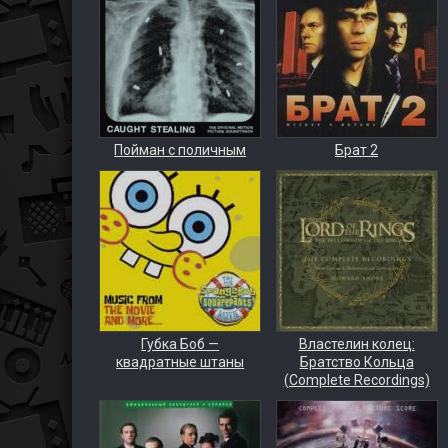
Пойман с поличным
Брат 2
Губка Боб —
Властелин колец:
квадратные штаны
Братство Кольца
(Complete Recordings)