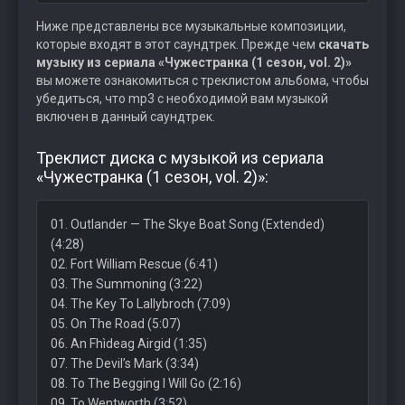
Ниже представлены все музыкальные композиции,
которые входят в этот саундтрек. Прежде чем
скачать
музыку из сериала «Чужестранка (1 сезон, vol. 2)»
вы можете ознакомиться с треклистом альбома, чтобы
убедиться, что mp3 с необходимой вам музыкой
включен в данный саундтрек.
Треклист диска с музыкой из сериала
«Чужестранка (1 сезон, vol. 2)»:
01. Outlander — The Skye Boat Song (Extended)
(4:28)
02. Fort William Rescue (6:41)
03. The Summoning (3:22)
04. The Key To Lallybroch (7:09)
05. On The Road (5:07)
06. An Fhìdeag Airgid (1:35)
07. The Devil’s Mark (3:34)
08. To The Begging I Will Go (2:16)
09. To Wentworth (3:52)