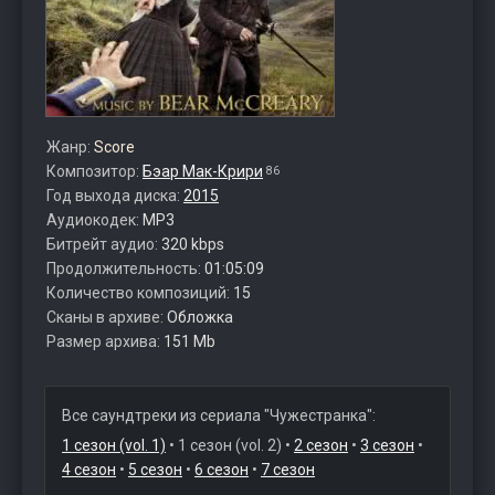
Жанр:
Score
Композитор:
Бэар Мак-Крири
86
Год выхода диска:
2015
Аудиокодек:
MP3
Битрейт аудио:
320 kbps
Продолжительность:
01:05:09
Количество композиций:
15
Сканы в архиве:
Обложка
Размер архива:
151 Mb
Все саундтреки из сериала "Чужестранка":
1 сезон (vol. 1)
• 1 сезон (vol. 2) •
2 сезон
•
3 сезон
•
4 сезон
•
5 сезон
•
6 сезон
•
7 сезон