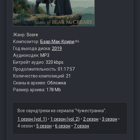
Жанр:
Score
Композитор:
Бэар Мак-Крири
86
Год выхода диска:
2019
Аудиокодек:
MP3
Битрейт аудио:
320 kbps
Продолжительность:
01:17:57
Количество композиций:
21
Сканы в архиве:
Обложка
Размер архива:
178 Mb
Все саундтреки из сериала "Чужестранка":
1 сезон (vol. 1)
•
1 сезон (vol. 2)
•
2 сезон
•
3 сезон
•
4 сезон •
5 сезон
•
6 сезон
•
7 сезон