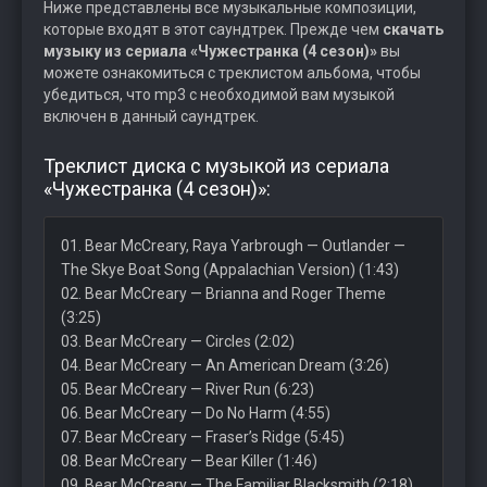
Ниже представлены все музыкальные композиции,
которые входят в этот саундтрек. Прежде чем
скачать
музыку из сериала «Чужестранка (4 сезон)»
вы
можете ознакомиться с треклистом альбома, чтобы
убедиться, что mp3 с необходимой вам музыкой
включен в данный саундтрек.
Треклист диска с музыкой из сериала
«Чужестранка (4 сезон)»:
01. Bear McCreary, Raya Yarbrough — Outlander —
The Skye Boat Song (Appalachian Version) (1:43)
02. Bear McCreary — Brianna and Roger Theme
(3:25)
03. Bear McCreary — Circles (2:02)
04. Bear McCreary — An American Dream (3:26)
05. Bear McCreary — River Run (6:23)
06. Bear McCreary — Do No Harm (4:55)
07. Bear McCreary — Fraser’s Ridge (5:45)
08. Bear McCreary — Bear Killer (1:46)
09. Bear McCreary — The Familiar Blacksmith (2:18)